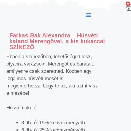
0
Farkas-Bak Alexandra – Húsvéti
kaland Merengővel, a kis kukaccal
SZÍNEZŐ
Ebben a színezőben, lehetőséged lesz,
olyanra varázsolni Merengőt és barátait,
amilyenre csak szeretnéd. Közben egy
izgalmas húsvéti mesét is
megismerhetsz. Légy te az, aki színt visz
a mesébe!
Húsvéti akció!
3 db-tól 15% kedvezmény/db
6 db-tól 25% kedvezmény/db